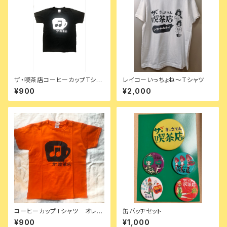
ザ・喫茶店コーヒーカップTシャ
レイコーいっちょね〜Tシャツ
ツブラック 150
¥900
¥2,000
コーヒーカップTシャツ オレン
缶バッヂセット
ジ150
¥900
¥1,000