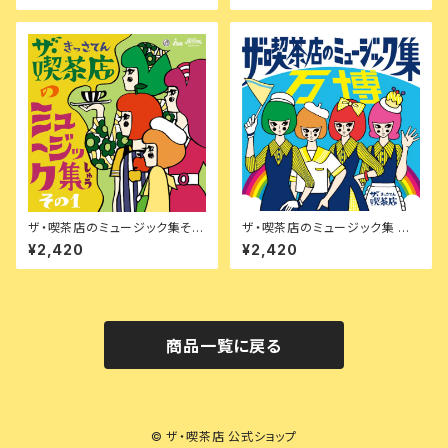
ザ・喫茶店のミュージック集その
ザ・喫茶店のミュージック集 万
1【特典付】
博
¥2,420
¥2,420
商品一覧に戻る
© ザ・喫茶店 公式ショップ