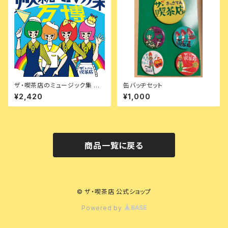
ザ・喫茶店のミュージック集 万
缶バッヂセット
博
¥2,420
¥1,000
商品一覧に戻る
© ザ・喫茶店 公式ショップ
Powered by