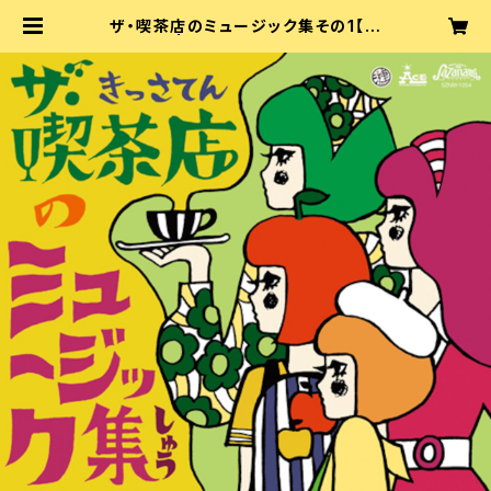
ザ・喫茶店のミュージック集その1【特
典付】 | ザ・喫茶店 公式ショップ