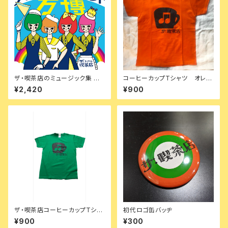
ザ・喫茶店のミュージック集 万
コーヒーカップTシャツ オレン
博
ジ150
¥2,420
¥900
ザ・喫茶店コーヒーカップTシャ
初代ロゴ缶バッヂ
ツ グリーン
¥900
¥300